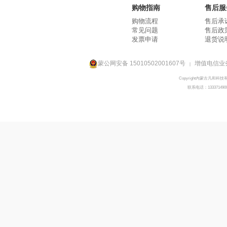
购物指南
售后服
购物流程
售后承
常见问题
售后政
发票申请
退货说
蒙公网安备 15010502001607号
增值电信业务
|
Copyright内蒙古凡和科技
联系电话：133371490