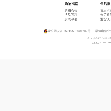
购物指南
售后服
购物流程
售后承
常见问题
售后政
发票申请
退货说
蒙公网安备 15010502001607号
增值电信业务
|
Copyright内蒙古凡和科技
联系电话：133371490