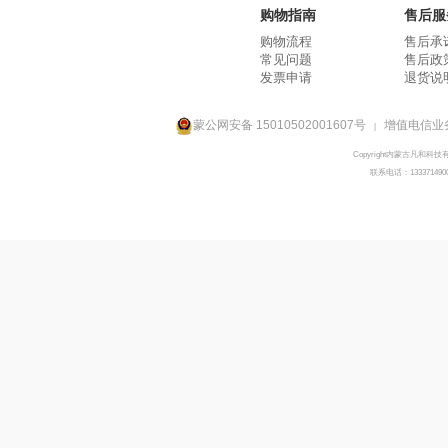
购物指南
售后服
购物流程
售后承
常见问题
售后政
发票申请
退货说
蒙公网安备 15010502001607号
增值电信业务
|
Copyright内蒙古凡和科技
联系电话：133371490